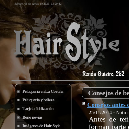
Sábado, 08 de agosto de 2026
13:29:42
Peluquería en La Coruña
Consejos de be
Peluquería y belleza
Consejos antes d
Tarjeta fidelización
25/11/2014 - Notici
Bono novias
Antes de teñ
forman parte 
Imágenes de Hair Style