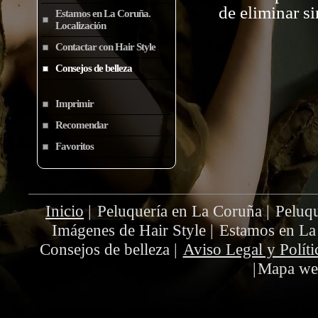
de eliminar sin
Estamos en La Coruña.
Localización
Contactar con Hair Style
Consejos de belleza
Imprimir
Recomendar
Favoritos
Inicio
|
Peluquería en La Coruña
|
Peluqu
Imágenes de Hair Style
|
Estamos en La
Consejos de belleza
|
Aviso Legal y Políti
|
Mapa we