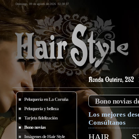
Domingo, 09 de agosto de 2026
02:38:37
Peluquería en La Coruña
Bono novias d
Peluquería y belleza
Los mejores des
Tarjeta fidelización
Consúltanos
Bono novias
HAIR ST
Imágenes de Hair Style