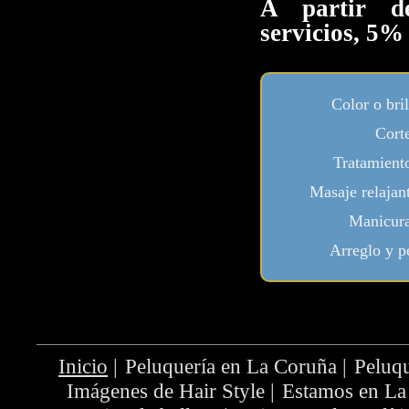
A partir 
servicios, 5%
Color o bri
Cort
Tratamiento
Masaje relajan
Manicura
Arreglo y p
Inicio
|
Peluquería en La Coruña
|
Peluqu
Imágenes de Hair Style
|
Estamos en La