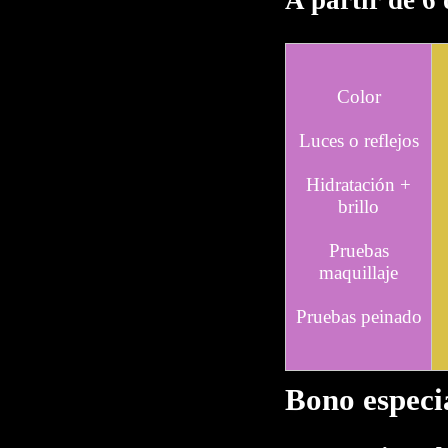
Color
Luces o reflejos
Hidratación +
brillo
Pruebas
maquillaje
Pruebas peinado
Bono especi