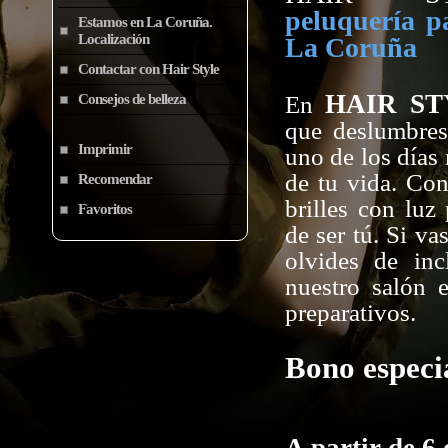
peluquería p
Estamos en La Coruña.
Localización
La Coruña
Contactar con Hair Style
HAIR S
En
Consejos de belleza
que deslumbres
Imprimir
uno de los días
de tu vida. Co
Recomendar
brilles con luz 
Favoritos
de ser tú. Si vas
olvides de incl
nuestro salón e
preparativos.
Bono especi
A partir de 6