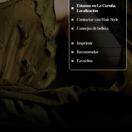
Estamos en La Coruña.
Localización
Contactar con Hair Style
Consejos de belleza
Imprimir
Recomendar
Favoritos